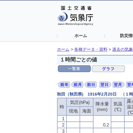
ホーム
防災情
ホーム
>
各種データ・資料
>
過去の気象
１時間ごとの値
秋田（秋田県) 1916年2月20日 （１
露
気圧(hPa)
降水量
気温
時
温
(mm)
(℃)
現地
海面
(℃
1
2
0.2
3