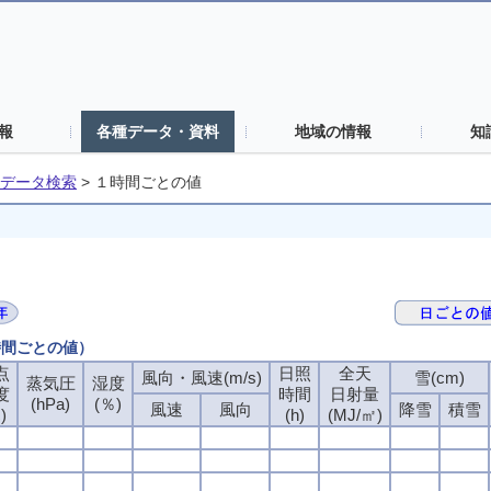
報
各種データ・資料
地域の情報
知
データ検索
>
１時間ごとの値
時間ごとの値）
点
日照
全天
風向・風速(m/s)
雪(cm)
蒸気圧
湿度
度
時間
日射量
(hPa)
(％)
風速
風向
降雪
積雪
)
(h)
(MJ/㎡)