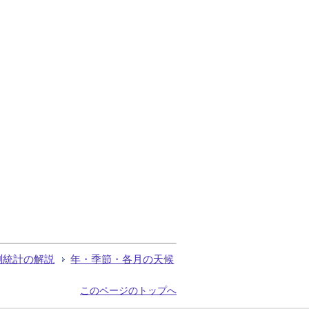
測統計の解説
年・季節・各月の天候
このページのトップへ