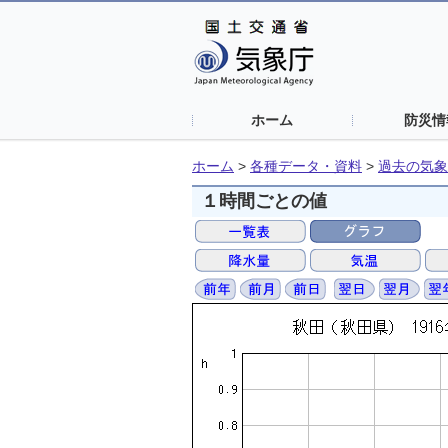
ホーム
防災情
ホーム
>
各種データ・資料
>
過去の気象
１時間ごとの値