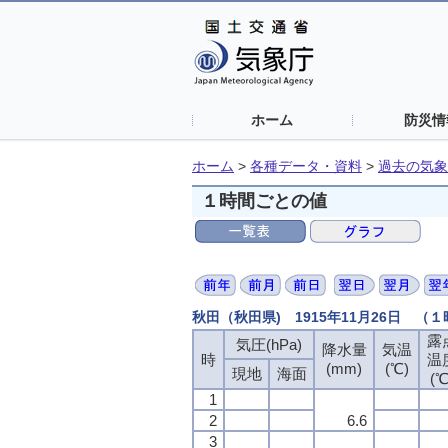
ホーム
防災情
ホーム
>
各種データ・資料
>
過去の気象
１時間ごとの値
秋田（秋田県) 1915年11月26日 （
露
気圧(hPa)
降水量
気温
時
温
(mm)
(℃)
現地
海面
(℃
1
2
6.6
3