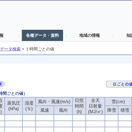
報
各種データ・資料
地域の情報
知
データ検索
>
１時間ごとの値
１時間ごとの値）
点
日照
全天
風向・風速(m/s)
雪(cm)
蒸気圧
湿度
度
時間
日射量
(hPa)
(％)
風速
風向
降雪
積雪
)
(h)
(MJ/㎡)