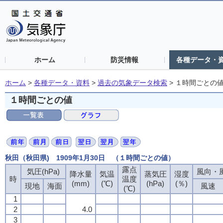
ホーム
防災情報
各種データ・
ホーム
>
各種データ・資料
>
過去の気象データ検索
>
１時間ごとの
１時間ごとの値
秋田（秋田県) 1909年1月30日 （１時間ごとの値）
露点
露点
露点
露点
気圧(hPa)
気圧(hPa)
気圧(hPa)
気圧(hPa)
風向・風
風向・風
風向・風
風向・風
降水量
降水量
降水量
降水量
気温
気温
気温
気温
蒸気圧
蒸気圧
蒸気圧
蒸気圧
湿度
湿度
湿度
湿度
時
時
時
時
温度
温度
温度
温度
(mm)
(mm)
(mm)
(mm)
(℃)
(℃)
(℃)
(℃)
(hPa)
(hPa)
(hPa)
(hPa)
(％)
(％)
(％)
(％)
現地
現地
現地
現地
海面
海面
海面
海面
風速
風速
風速
風速
(℃)
(℃)
(℃)
(℃)
1
1
1
1
2
2
2
2
4.0
4.0
4.0
4.0
3
3
3
3