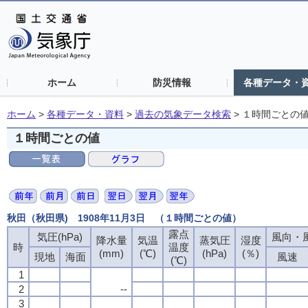
ホーム
防災情報
各種データ・
ホーム
>
各種データ・資料
>
過去の気象データ検索
>
１時間ごとの
１時間ごとの値
秋田（秋田県) 1908年11月3日 （１時間ごとの値）
露点
露点
露点
露点
気圧(hPa)
気圧(hPa)
気圧(hPa)
気圧(hPa)
風向・風
風向・風
風向・風
風向・風
降水量
降水量
降水量
降水量
気温
気温
気温
気温
蒸気圧
蒸気圧
蒸気圧
蒸気圧
湿度
湿度
湿度
湿度
時
時
時
時
温度
温度
温度
温度
(mm)
(mm)
(mm)
(mm)
(℃)
(℃)
(℃)
(℃)
(hPa)
(hPa)
(hPa)
(hPa)
(％)
(％)
(％)
(％)
現地
現地
現地
現地
海面
海面
海面
海面
風速
風速
風速
風速
(℃)
(℃)
(℃)
(℃)
1
1
1
1
2
2
2
2
--
--
--
--
3
3
3
3