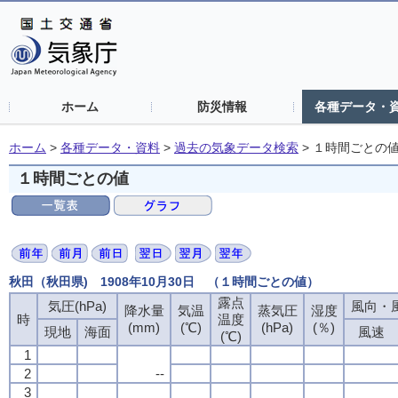
ホーム
防災情報
各種データ・
ホーム
>
各種データ・資料
>
過去の気象データ検索
>
１時間ごとの
１時間ごとの値
秋田（秋田県) 1908年10月30日 （１時間ごとの値）
露点
気圧(hPa)
風向・風
降水量
気温
蒸気圧
湿度
時
温度
(mm)
(℃)
(hPa)
(％)
現地
海面
風速
(℃)
1
2
--
3