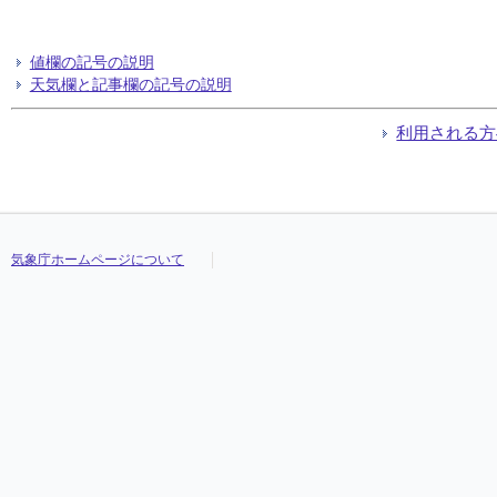
値欄の記号の説明
天気欄と記事欄の記号の説明
利用される方
気象庁ホームページについて