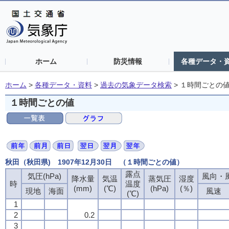
ホーム
防災情報
各種データ・
ホーム
>
各種データ・資料
>
過去の気象データ検索
>
１時間ごとの
１時間ごとの値
秋田（秋田県) 1907年12月30日 （１時間ごとの値）
露点
露点
露点
露点
気圧(hPa)
気圧(hPa)
気圧(hPa)
気圧(hPa)
風向・風
風向・風
風向・風
風向・風
降水量
降水量
降水量
降水量
気温
気温
気温
気温
蒸気圧
蒸気圧
蒸気圧
蒸気圧
湿度
湿度
湿度
湿度
時
時
時
時
温度
温度
温度
温度
(mm)
(mm)
(mm)
(mm)
(℃)
(℃)
(℃)
(℃)
(hPa)
(hPa)
(hPa)
(hPa)
(％)
(％)
(％)
(％)
現地
現地
現地
現地
海面
海面
海面
海面
風速
風速
風速
風速
(℃)
(℃)
(℃)
(℃)
1
1
1
1
2
2
2
2
0.2
0.2
0.2
0.2
3
3
3
3