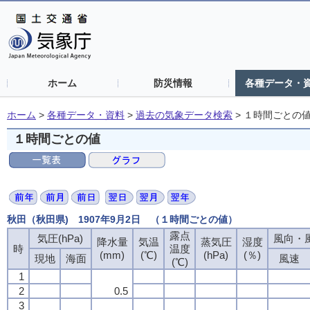
ホーム
防災情報
各種データ・
ホーム
>
各種データ・資料
>
過去の気象データ検索
>
１時間ごとの
１時間ごとの値
秋田（秋田県) 1907年9月2日 （１時間ごとの値）
露点
露点
露点
露点
気圧(hPa)
気圧(hPa)
気圧(hPa)
気圧(hPa)
風向・風
風向・風
風向・風
風向・風
降水量
降水量
降水量
降水量
気温
気温
気温
気温
蒸気圧
蒸気圧
蒸気圧
蒸気圧
湿度
湿度
湿度
湿度
時
時
時
時
温度
温度
温度
温度
(mm)
(mm)
(mm)
(mm)
(℃)
(℃)
(℃)
(℃)
(hPa)
(hPa)
(hPa)
(hPa)
(％)
(％)
(％)
(％)
現地
現地
現地
現地
海面
海面
海面
海面
風速
風速
風速
風速
(℃)
(℃)
(℃)
(℃)
1
1
1
1
2
2
2
2
0.5
0.5
0.5
0.5
3
3
3
3