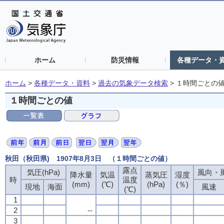
ホーム
防災情報
各種データ・
ホーム
>
各種データ・資料
>
過去の気象データ検索
>
１時間ごとの
１時間ごとの値
秋田（秋田県) 1907年8月3日 （１時間ごとの値）
露点
露点
露点
露点
気圧(hPa)
気圧(hPa)
気圧(hPa)
気圧(hPa)
風向・風
風向・風
風向・風
風向・風
降水量
降水量
降水量
降水量
気温
気温
気温
気温
蒸気圧
蒸気圧
蒸気圧
蒸気圧
湿度
湿度
湿度
湿度
時
時
時
時
温度
温度
温度
温度
(mm)
(mm)
(mm)
(mm)
(℃)
(℃)
(℃)
(℃)
(hPa)
(hPa)
(hPa)
(hPa)
(％)
(％)
(％)
(％)
現地
現地
現地
現地
海面
海面
海面
海面
風速
風速
風速
風速
(℃)
(℃)
(℃)
(℃)
1
1
1
1
2
2
2
2
--
--
--
--
3
3
3
3