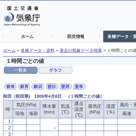
ホーム
防災情報
各種データ・
ホーム
>
各種データ・資料
>
過去の気象データ検索
>
１時間ごとの
１時間ごとの値
秋田（秋田県) 1906年4月8日 （１時間ごとの値）
露点
気圧(hPa)
風向・風
降水量
気温
蒸気圧
湿度
時
温度
(mm)
(℃)
(hPa)
(％)
現地
海面
風速
(℃)
1
2
--
3