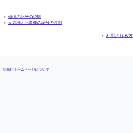
値欄の記号の説明
天気欄と記事欄の記号の説明
利用される方
気象庁ホームページについて