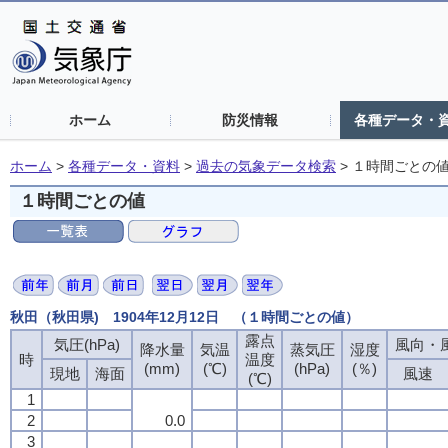
ホーム
防災情報
各種データ・
ホーム
>
各種データ・資料
>
過去の気象データ検索
>
１時間ごとの
１時間ごとの値
秋田（秋田県) 1904年12月12日 （１時間ごとの値）
露点
気圧(hPa)
風向・風
降水量
気温
蒸気圧
湿度
時
温度
(mm)
(℃)
(hPa)
(％)
現地
海面
風速
(℃)
1
2
0.0
3