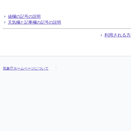
値欄の記号の説明
天気欄と記事欄の記号の説明
利用される方
気象庁ホームページについて