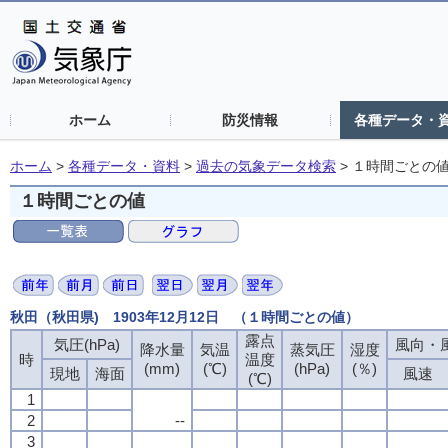
ホーム
防災情報
各種データ・
ホーム
>
各種データ・資料
>
過去の気象データ検索
>
１時間ごとの
１時間ごとの値
秋田（秋田県) 1903年12月12日 （１時間ごとの値）
露点
気圧(hPa)
風向・風
降水量
気温
蒸気圧
湿度
時
温度
(mm)
(℃)
(hPa)
(％)
現地
海面
風速
(℃)
1
2
--
3