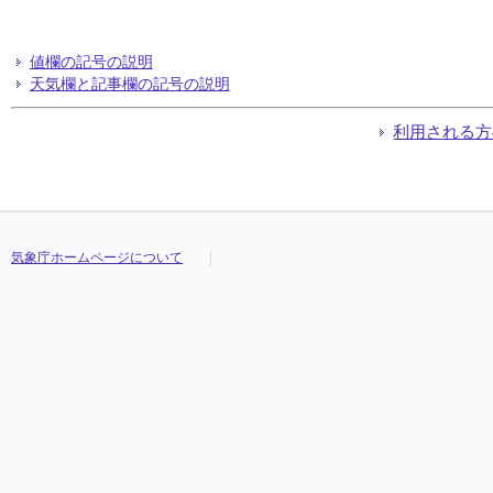
値欄の記号の説明
天気欄と記事欄の記号の説明
利用される方
気象庁ホームページについて