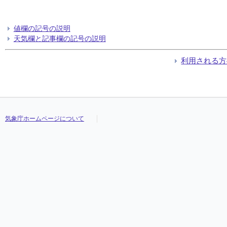
値欄の記号の説明
天気欄と記事欄の記号の説明
利用される方
気象庁ホームページについて