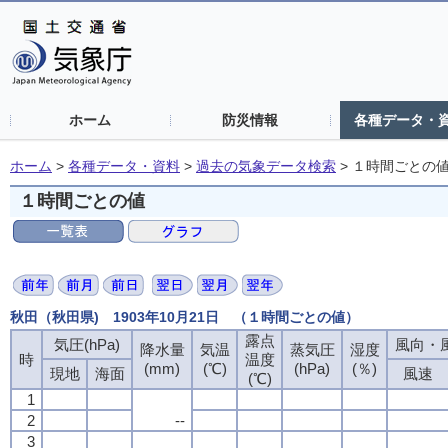
ホーム
防災情報
各種データ・
ホーム
>
各種データ・資料
>
過去の気象データ検索
>
１時間ごとの
１時間ごとの値
秋田（秋田県) 1903年10月21日 （１時間ごとの値）
露点
気圧(hPa)
風向・風
降水量
気温
蒸気圧
湿度
時
温度
(mm)
(℃)
(hPa)
(％)
現地
海面
風速
(℃)
1
2
--
3