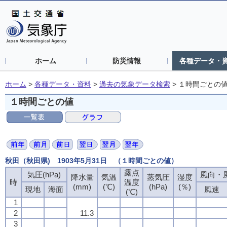
ホーム
防災情報
各種データ・
ホーム
>
各種データ・資料
>
過去の気象データ検索
>
１時間ごとの
１時間ごとの値
秋田（秋田県) 1903年5月31日 （１時間ごとの値）
露点
露点
露点
露点
気圧(hPa)
気圧(hPa)
気圧(hPa)
気圧(hPa)
風向・風
風向・風
風向・風
風向・風
降水量
降水量
降水量
降水量
気温
気温
気温
気温
蒸気圧
蒸気圧
蒸気圧
蒸気圧
湿度
湿度
湿度
湿度
時
時
時
時
温度
温度
温度
温度
(mm)
(mm)
(mm)
(mm)
(℃)
(℃)
(℃)
(℃)
(hPa)
(hPa)
(hPa)
(hPa)
(％)
(％)
(％)
(％)
現地
現地
現地
現地
海面
海面
海面
海面
風速
風速
風速
風速
(℃)
(℃)
(℃)
(℃)
1
1
1
1
2
2
2
2
11.3
11.3
11.3
11.3
3
3
3
3