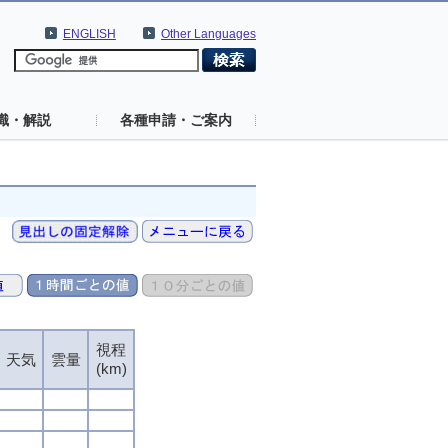
ENGLISH
Other Languages
識・解説
各種申請・ご案内
視程
視程
視程
視程
天気
天気
天気
天気
雲量
雲量
雲量
雲量
(km)
(km)
(km)
(km)