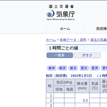
ホーム
防災情
ホーム
>
各種データ・資料
>
過去の気象
１時間ごとの値
秋田（秋田県) 1902年1月3日 （１
露
露
露
露
気圧(hPa)
気圧(hPa)
気圧(hPa)
気圧(hPa)
降水量
降水量
降水量
降水量
気温
気温
気温
気温
時
時
時
時
温
温
温
温
(mm)
(mm)
(mm)
(mm)
(℃)
(℃)
(℃)
(℃)
現地
現地
現地
現地
海面
海面
海面
海面
(℃
(℃
(℃
(℃
1
1
1
1
2
2
2
2
0.3
0.3
0.3
0.3
3
3
3
3