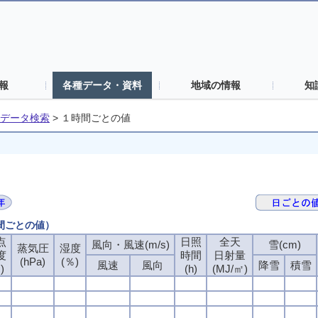
報
各種データ・資料
地域の情報
知
データ検索
>
１時間ごとの値
時間ごとの値）
点
点
点
点
日照
日照
日照
日照
全天
全天
全天
全天
風向・風速(m/s)
風向・風速(m/s)
風向・風速(m/s)
風向・風速(m/s)
雪(cm)
雪(cm)
雪(cm)
雪(cm)
蒸気圧
蒸気圧
蒸気圧
蒸気圧
湿度
湿度
湿度
湿度
度
度
度
度
時間
時間
時間
時間
日射量
日射量
日射量
日射量
(hPa)
(hPa)
(hPa)
(hPa)
(％)
(％)
(％)
(％)
風速
風速
風速
風速
風向
風向
風向
風向
降雪
降雪
降雪
降雪
積雪
積雪
積雪
積雪
)
)
)
)
(h)
(h)
(h)
(h)
(MJ/㎡)
(MJ/㎡)
(MJ/㎡)
(MJ/㎡)