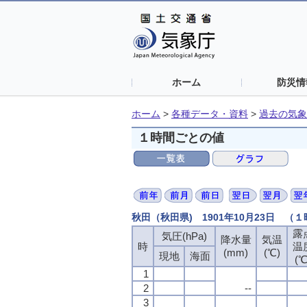
ホーム
防災情
ホーム
>
各種データ・資料
>
過去の気象
１時間ごとの値
秋田（秋田県) 1901年10月23日 （
露
気圧(hPa)
降水量
気温
時
温
(mm)
(℃)
現地
海面
(℃
1
2
--
3