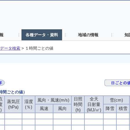
報
各種データ・資料
地域の情報
知
データ検索
>
１時間ごとの値
１時間ごとの値）
点
日照
全天
風向・風速(m/s)
雪(cm)
蒸気圧
湿度
度
時間
日射量
(hPa)
(％)
風速
風向
降雪
積雪
)
(h)
(MJ/㎡)