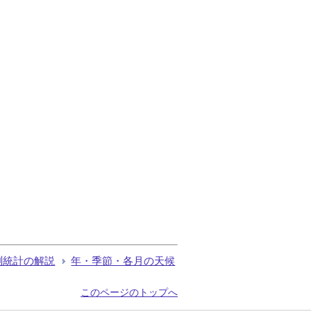
測統計の解説
年・季節・各月の天候
このページのトップへ