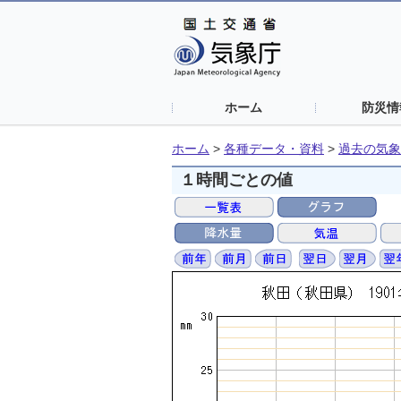
ホーム
防災情
ホーム
>
各種データ・資料
>
過去の気象
１時間ごとの値