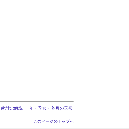
測統計の解説
年・季節・各月の天候
このページのトップへ