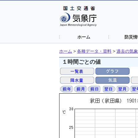
ホーム
防災情
ホーム
>
各種データ・資料
>
過去の気象
１時間ごとの値