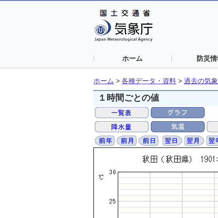
ホーム
防災情
ホーム
>
各種データ・資料
>
過去の気象
１時間ごとの値