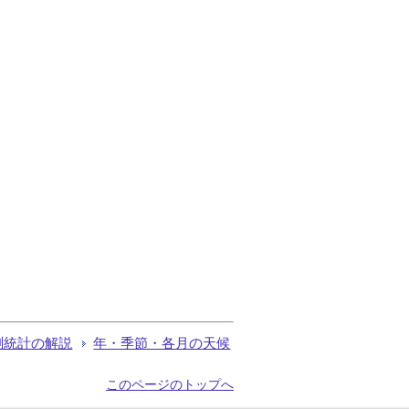
測統計の解説
年・季節・各月の天候
このページのトップへ