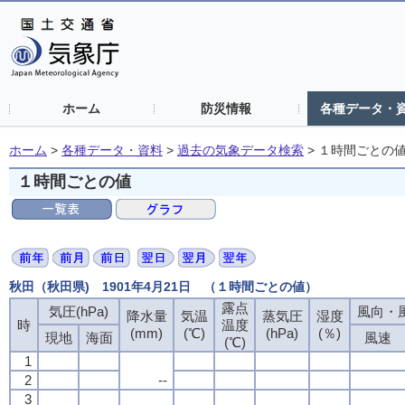
ホーム
防災情報
各種データ・
ホーム
>
各種データ・資料
>
過去の気象データ検索
>
１時間ごとの
１時間ごとの値
秋田（秋田県) 1901年4月21日 （１時間ごとの値）
露点
気圧(hPa)
風向・風
降水量
気温
蒸気圧
湿度
時
温度
(mm)
(℃)
(hPa)
(％)
現地
海面
風速
(℃)
1
2
--
3