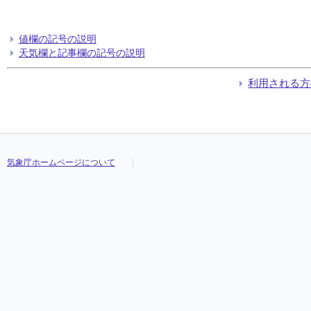
値欄の記号の説明
天気欄と記事欄の記号の説明
利用される方
気象庁ホームページについて