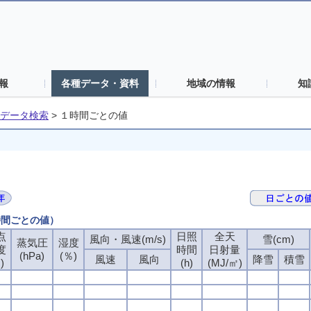
報
各種データ・資料
地域の情報
知
データ検索
>
１時間ごとの値
時間ごとの値）
点
日照
全天
風向・風速(m/s)
雪(cm)
蒸気圧
湿度
度
時間
日射量
(hPa)
(％)
風速
風向
降雪
積雪
)
(h)
(MJ/㎡)