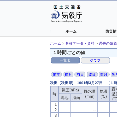
ホーム
防災情
ホーム
>
各種データ・資料
>
過去の気象
１時間ごとの値
秋田（秋田県) 1901年3月27日 （１
露
気圧(hPa)
降水量
気温
時
温
(mm)
(℃)
現地
海面
(℃
1
2
--
3