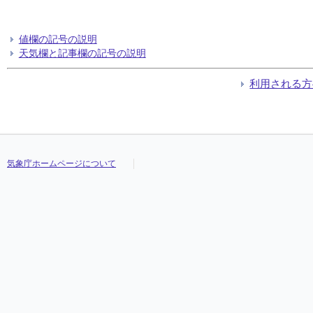
値欄の記号の説明
天気欄と記事欄の記号の説明
利用される方
気象庁ホームページについて