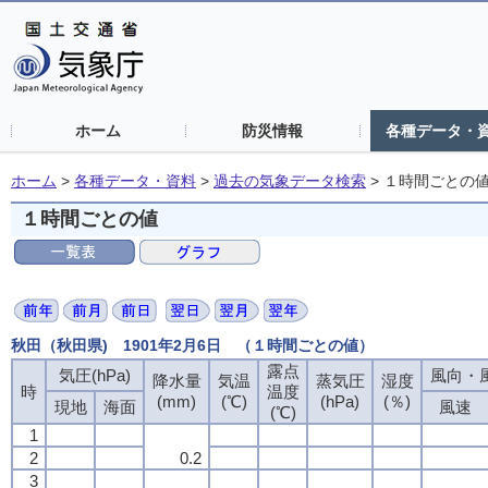
ホーム
防災情報
各種データ・
ホーム
>
各種データ・資料
>
過去の気象データ検索
>
１時間ごとの
１時間ごとの値
秋田（秋田県) 1901年2月6日 （１時間ごとの値）
露点
気圧(hPa)
風向・風
降水量
気温
蒸気圧
湿度
時
温度
(mm)
(℃)
(hPa)
(％)
現地
海面
風速
(℃)
1
2
0.2
3