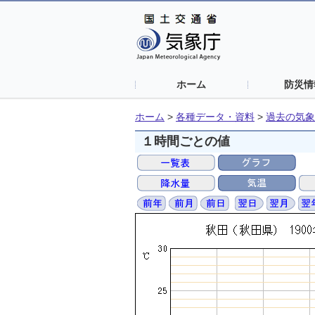
ホーム
防災情
ホーム
>
各種データ・資料
>
過去の気象
１時間ごとの値