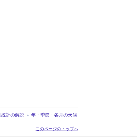
測統計の解説
年・季節・各月の天候
このページのトップへ