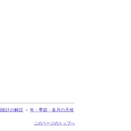
測統計の解説
年・季節・各月の天候
このページのトップへ