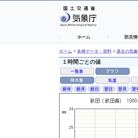
ホーム
防災情
ホーム
>
各種データ・資料
>
過去の気象
１時間ごとの値