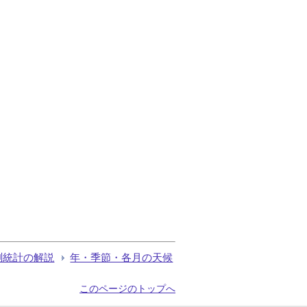
測統計の解説
年・季節・各月の天候
このページのトップへ