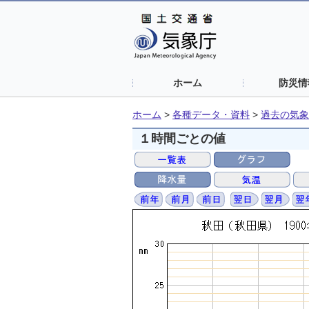
ホーム
防災情
ホーム
>
各種データ・資料
>
過去の気象
１時間ごとの値