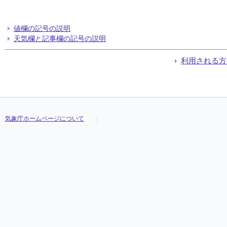
値欄の記号の説明
天気欄と記事欄の記号の説明
利用される方
気象庁ホームページについて