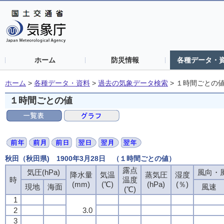
ホーム
防災情報
各種データ・
ホーム
>
各種データ・資料
>
過去の気象データ検索
>
１時間ごとの
１時間ごとの値
秋田（秋田県) 1900年3月28日 （１時間ごとの値）
露点
気圧(hPa)
風向・風
降水量
気温
蒸気圧
湿度
時
温度
(mm)
(℃)
(hPa)
(％)
現地
海面
風速
(℃)
1
2
3.0
3