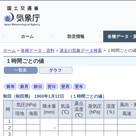
ホーム
防災情報
各種データ・
ホーム
>
各種データ・資料
>
過去の気象データ検索
>
１時間ごとの
１時間ごとの値
秋田（秋田県) 1900年1月12日 （１時間ごとの値）
露点
気圧(hPa)
風向・風
降水量
気温
蒸気圧
湿度
時
温度
(mm)
(℃)
(hPa)
(％)
現地
海面
風速
(℃)
1
2
--
3