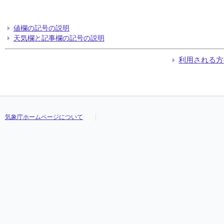
値欄の記号の説明
天気欄と記事欄の記号の説明
利用される方
気象庁ホームページについて