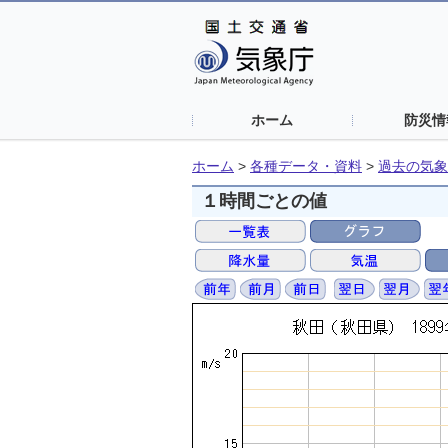
ホーム
防災情
ホーム
>
各種データ・資料
>
過去の気象
１時間ごとの値