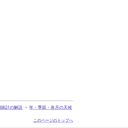
測統計の解説
年・季節・各月の天候
このページのトップへ