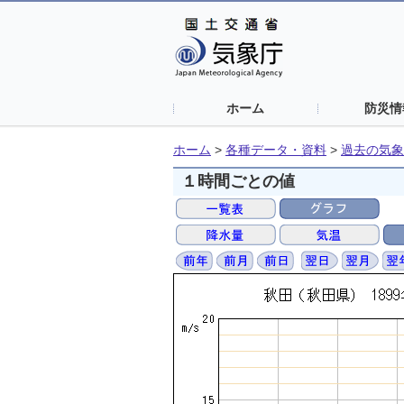
ホーム
防災情
ホーム
>
各種データ・資料
>
過去の気象
１時間ごとの値