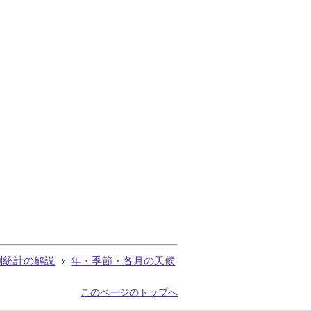
測統計の解説
年・季節・各月の天候
このページのトップへ