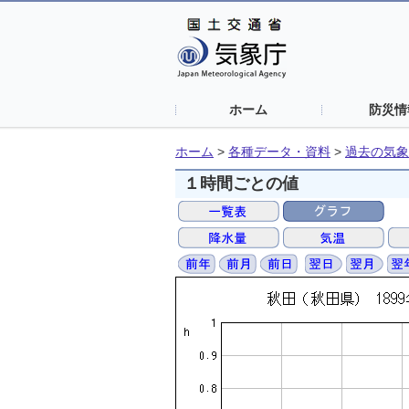
ホーム
防災情
ホーム
>
各種データ・資料
>
過去の気象
１時間ごとの値