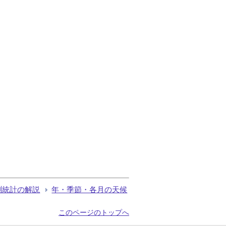
測統計の解説
年・季節・各月の天候
このページのトップへ