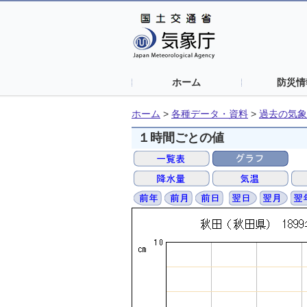
ホーム
防災情
ホーム
>
各種データ・資料
>
過去の気象
１時間ごとの値