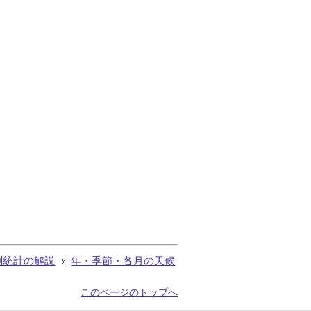
測統計の解説
年・季節・各月の天候
このページのトップへ