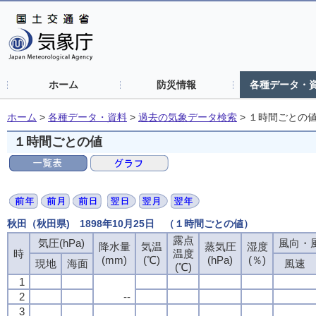
ホーム
防災情報
各種データ・
ホーム
>
各種データ・資料
>
過去の気象データ検索
>
１時間ごとの
１時間ごとの値
秋田（秋田県) 1898年10月25日 （１時間ごとの値）
露点
露点
露点
露点
気圧(hPa)
気圧(hPa)
気圧(hPa)
気圧(hPa)
風向・風
風向・風
風向・風
風向・風
降水量
降水量
降水量
降水量
気温
気温
気温
気温
蒸気圧
蒸気圧
蒸気圧
蒸気圧
湿度
湿度
湿度
湿度
時
時
時
時
温度
温度
温度
温度
(mm)
(mm)
(mm)
(mm)
(℃)
(℃)
(℃)
(℃)
(hPa)
(hPa)
(hPa)
(hPa)
(％)
(％)
(％)
(％)
現地
現地
現地
現地
海面
海面
海面
海面
風速
風速
風速
風速
(℃)
(℃)
(℃)
(℃)
1
1
1
1
2
2
2
2
--
--
--
--
3
3
3
3