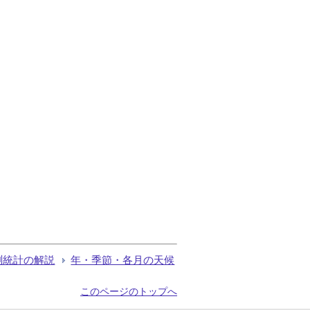
測統計の解説
年・季節・各月の天候
このページのトップへ