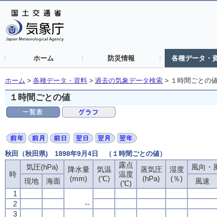
ホーム
防災情報
各種データ・
ホーム
>
各種データ・資料
>
過去の気象データ検索
>
１時間ごとの
１時間ごとの値
秋田（秋田県) 1898年9月4日 （１時間ごとの値）
露点
気圧(hPa)
風向・風
降水量
気温
蒸気圧
湿度
時
温度
(mm)
(℃)
(hPa)
(％)
現地
海面
風速
(℃)
1
2
--
3