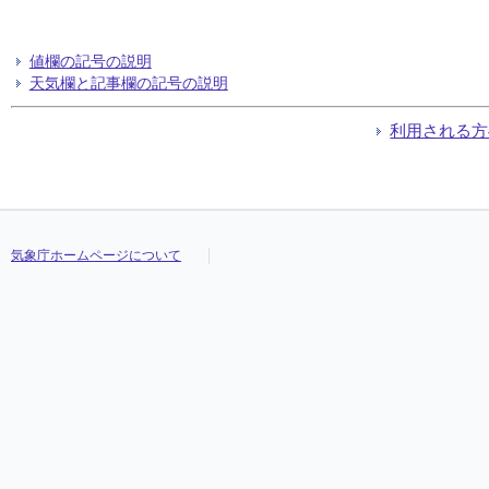
値欄の記号の説明
天気欄と記事欄の記号の説明
利用される方
気象庁ホームページについて