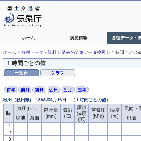
ホーム
防災情報
各種データ・
ホーム
>
各種データ・資料
>
過去の気象データ検索
>
１時間ごとの
１時間ごとの値
秋田（秋田県) 1898年4月16日 （１時間ごとの値）
露点
気圧(hPa)
風向・風
降水量
気温
蒸気圧
湿度
時
温度
(mm)
(℃)
(hPa)
(％)
現地
海面
風速
(℃)
1
2
--
3