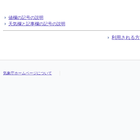
値欄の記号の説明
天気欄と記事欄の記号の説明
利用される方
気象庁ホームページについて