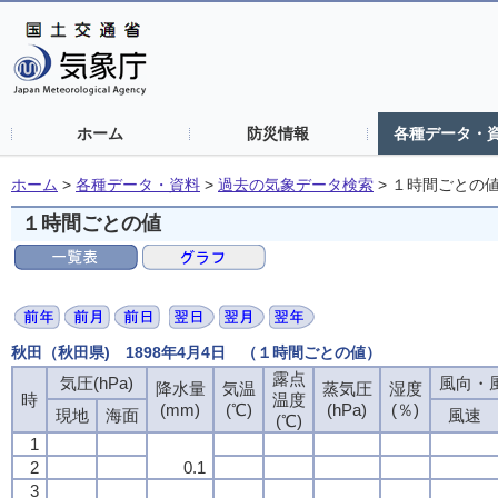
ホーム
防災情報
各種データ・
ホーム
>
各種データ・資料
>
過去の気象データ検索
>
１時間ごとの
１時間ごとの値
秋田（秋田県) 1898年4月4日 （１時間ごとの値）
露点
気圧(hPa)
風向・風
降水量
気温
蒸気圧
湿度
時
温度
(mm)
(℃)
(hPa)
(％)
現地
海面
風速
(℃)
1
2
0.1
3