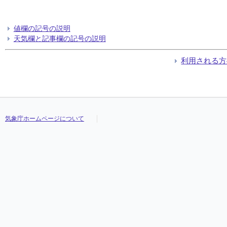
値欄の記号の説明
天気欄と記事欄の記号の説明
利用される方
気象庁ホームページについて