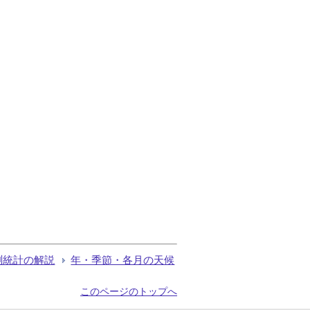
測統計の解説
年・季節・各月の天候
このページのトップへ