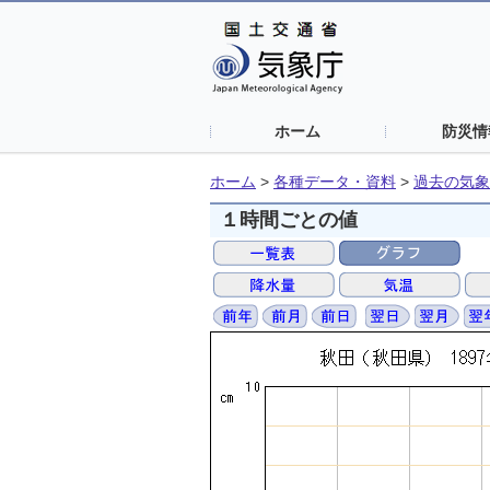
ホーム
防災情
ホーム
>
各種データ・資料
>
過去の気象
１時間ごとの値