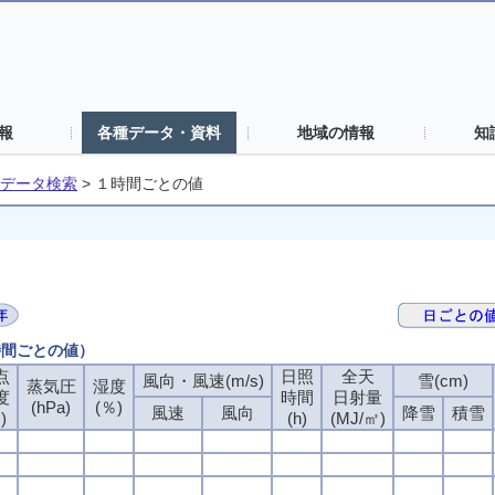
報
各種データ・資料
地域の情報
知
データ検索
>
１時間ごとの値
時間ごとの値）
点
点
点
点
日照
日照
日照
日照
全天
全天
全天
全天
風向・風速(m/s)
風向・風速(m/s)
風向・風速(m/s)
風向・風速(m/s)
雪(cm)
雪(cm)
雪(cm)
雪(cm)
蒸気圧
蒸気圧
蒸気圧
蒸気圧
湿度
湿度
湿度
湿度
度
度
度
度
時間
時間
時間
時間
日射量
日射量
日射量
日射量
(hPa)
(hPa)
(hPa)
(hPa)
(％)
(％)
(％)
(％)
風速
風速
風速
風速
風向
風向
風向
風向
降雪
降雪
降雪
降雪
積雪
積雪
積雪
積雪
)
)
)
)
(h)
(h)
(h)
(h)
(MJ/㎡)
(MJ/㎡)
(MJ/㎡)
(MJ/㎡)