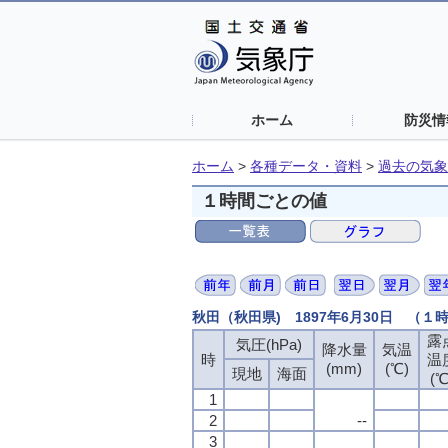
ホーム
防災情
ホーム
>
各種データ・資料
>
過去の気象
１時間ごとの値
秋田（秋田県) 1897年6月30日 （１
露
露
露
露
気圧(hPa)
気圧(hPa)
気圧(hPa)
気圧(hPa)
降水量
降水量
降水量
降水量
気温
気温
気温
気温
時
時
時
時
温
温
温
温
(mm)
(mm)
(mm)
(mm)
(℃)
(℃)
(℃)
(℃)
現地
現地
現地
現地
海面
海面
海面
海面
(℃
(℃
(℃
(℃
1
1
1
1
2
2
2
2
--
--
--
--
3
3
3
3