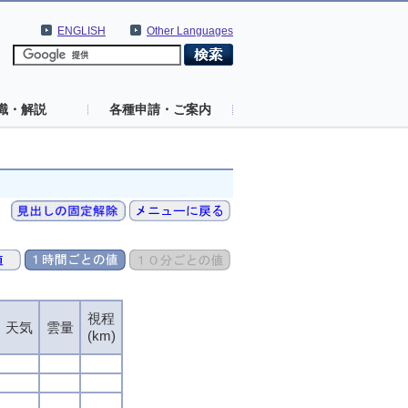
ENGLISH
Other Languages
識・解説
各種申請・ご案内
視程
視程
視程
視程
天気
天気
天気
天気
雲量
雲量
雲量
雲量
(km)
(km)
(km)
(km)