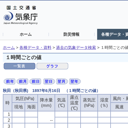
ホーム
防災情報
各種データ・
ホーム
>
各種データ・資料
>
過去の気象データ検索
>
１時間ごとの
１時間ごとの値
秋田（秋田県) 1897年6月16日 （１時間ごとの値）
露点
露点
露点
露点
気圧(hPa)
気圧(hPa)
気圧(hPa)
気圧(hPa)
風向・風
風向・風
風向・風
風向・風
降水量
降水量
降水量
降水量
気温
気温
気温
気温
蒸気圧
蒸気圧
蒸気圧
蒸気圧
湿度
湿度
湿度
湿度
時
時
時
時
温度
温度
温度
温度
(mm)
(mm)
(mm)
(mm)
(℃)
(℃)
(℃)
(℃)
(hPa)
(hPa)
(hPa)
(hPa)
(％)
(％)
(％)
(％)
現地
現地
現地
現地
海面
海面
海面
海面
風速
風速
風速
風速
(℃)
(℃)
(℃)
(℃)
1
1
1
1
2
2
2
2
--
--
--
--
3
3
3
3