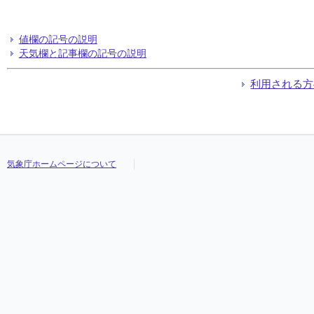
値欄の記号の説明
天気欄と記事欄の記号の説明
利用される方
気象庁ホームページについて