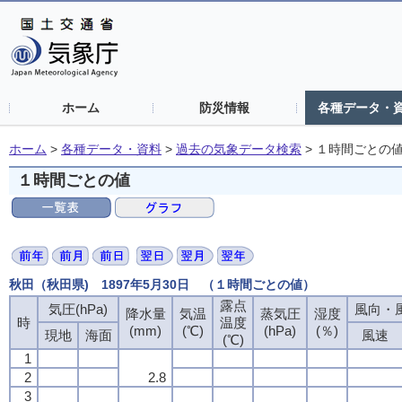
ホーム
防災情報
各種データ・
ホーム
>
各種データ・資料
>
過去の気象データ検索
>
１時間ごとの
１時間ごとの値
秋田（秋田県) 1897年5月30日 （１時間ごとの値）
露点
気圧(hPa)
風向・風
降水量
気温
蒸気圧
湿度
時
温度
(mm)
(℃)
(hPa)
(％)
現地
海面
風速
(℃)
1
2
2.8
3