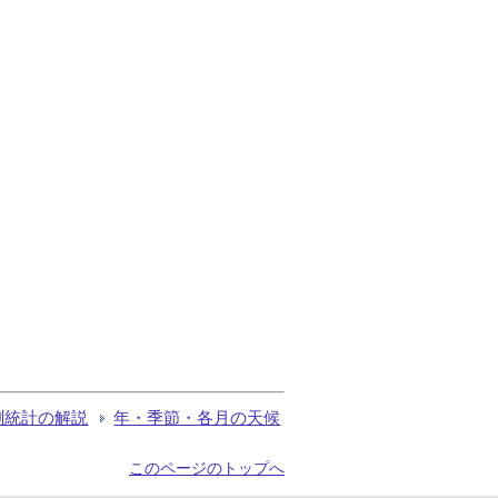
測統計の解説
年・季節・各月の天候
このページのトップへ