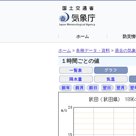
ホーム
防災情
ホーム
>
各種データ・資料
>
過去の気象
１時間ごとの値