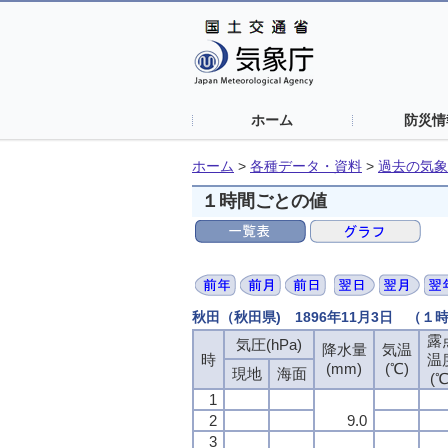
ホーム
防災情
ホーム
>
各種データ・資料
>
過去の気象
１時間ごとの値
秋田（秋田県) 1896年11月3日 （１
露
気圧(hPa)
降水量
気温
時
温
(mm)
(℃)
現地
海面
(℃
1
2
9.0
3