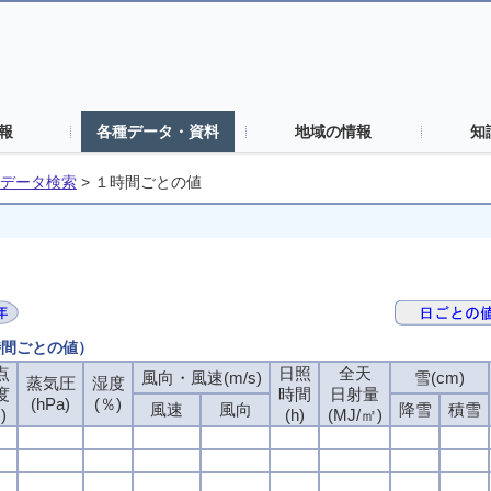
報
各種データ・資料
地域の情報
知
データ検索
>
１時間ごとの値
時間ごとの値）
点
日照
全天
風向・風速(m/s)
雪(cm)
蒸気圧
湿度
度
時間
日射量
(hPa)
(％)
風速
風向
降雪
積雪
)
(h)
(MJ/㎡)