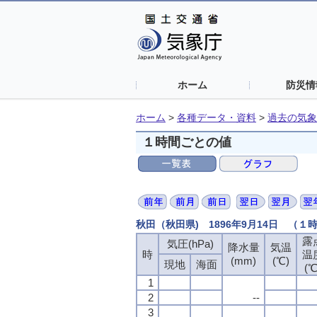
ホーム
防災情
ホーム
>
各種データ・資料
>
過去の気象
１時間ごとの値
秋田（秋田県) 1896年9月14日 （１
露
気圧(hPa)
降水量
気温
時
温
(mm)
(℃)
現地
海面
(℃
1
2
--
3