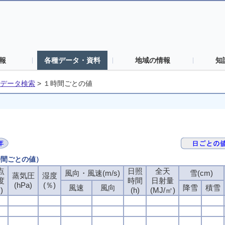
報
各種データ・資料
地域の情報
知
データ検索
>
１時間ごとの値
時間ごとの値）
点
日照
全天
風向・風速(m/s)
雪(cm)
蒸気圧
湿度
度
時間
日射量
(hPa)
(％)
風速
風向
降雪
積雪
)
(h)
(MJ/㎡)