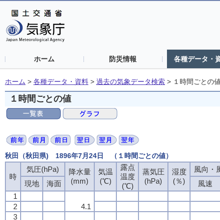
ホーム
防災情報
各種データ・
ホーム
>
各種データ・資料
>
過去の気象データ検索
>
１時間ごとの
１時間ごとの値
秋田（秋田県) 1896年7月24日 （１時間ごとの値）
露点
気圧(hPa)
風向・風
降水量
気温
蒸気圧
湿度
時
温度
(mm)
(℃)
(hPa)
(％)
現地
海面
風速
(℃)
1
2
4.1
3