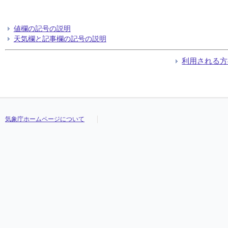
値欄の記号の説明
天気欄と記事欄の記号の説明
利用される方
気象庁ホームページについて