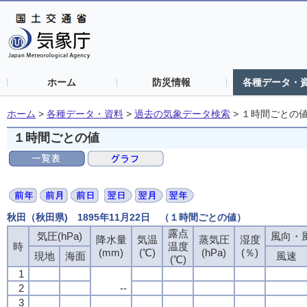
ホーム
防災情報
各種データ・
ホーム
>
各種データ・資料
>
過去の気象データ検索
>
１時間ごとの
１時間ごとの値
秋田（秋田県) 1895年11月22日 （１時間ごとの値）
露点
露点
露点
露点
気圧(hPa)
気圧(hPa)
気圧(hPa)
気圧(hPa)
風向・風
風向・風
風向・風
風向・風
降水量
降水量
降水量
降水量
気温
気温
気温
気温
蒸気圧
蒸気圧
蒸気圧
蒸気圧
湿度
湿度
湿度
湿度
時
時
時
時
温度
温度
温度
温度
(mm)
(mm)
(mm)
(mm)
(℃)
(℃)
(℃)
(℃)
(hPa)
(hPa)
(hPa)
(hPa)
(％)
(％)
(％)
(％)
現地
現地
現地
現地
海面
海面
海面
海面
風速
風速
風速
風速
(℃)
(℃)
(℃)
(℃)
1
1
1
1
2
2
2
2
--
--
--
--
3
3
3
3