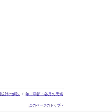
測統計の解説
年・季節・各月の天候
このページのトップへ