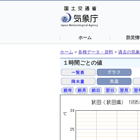
ホーム
防災情
ホーム
>
各種データ・資料
>
過去の気象
１時間ごとの値