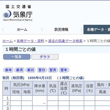
ホーム
防災情報
各種データ・
ホーム
>
各種データ・資料
>
過去の気象データ検索
>
１時間ごとの
１時間ごとの値
秋田（秋田県) 1895年4月15日 （１時間ごとの値）
露点
気圧(hPa)
風向・風
降水量
気温
蒸気圧
湿度
時
温度
(mm)
(℃)
(hPa)
(％)
現地
海面
風速
(℃)
1
2
--
3