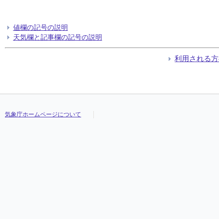
値欄の記号の説明
天気欄と記事欄の記号の説明
利用される方
気象庁ホームページについて