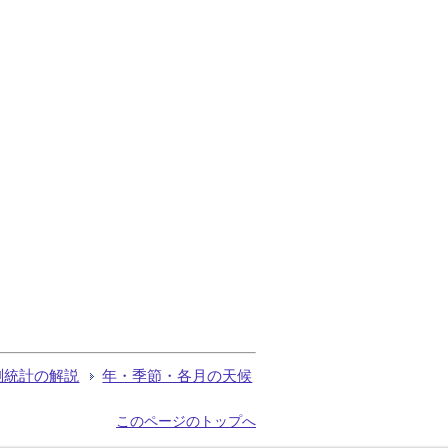
測統計の解説
年・季節・各月の天候
このページのトップへ