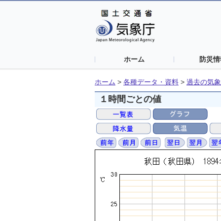
ホーム
防災情
ホーム
>
各種データ・資料
>
過去の気象
１時間ごとの値