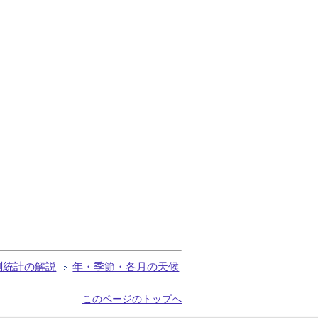
測統計の解説
年・季節・各月の天候
このページのトップへ