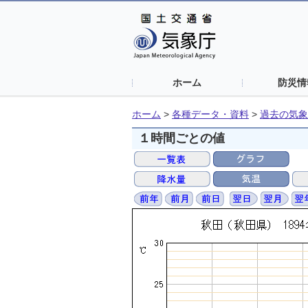
ホーム
防災情
ホーム
>
各種データ・資料
>
過去の気象
１時間ごとの値