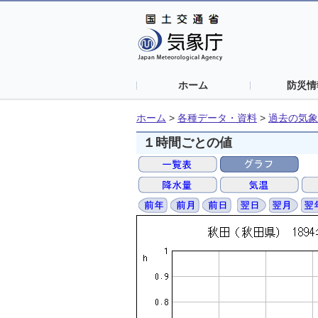
ホーム
防災情
ホーム
>
各種データ・資料
>
過去の気象
１時間ごとの値