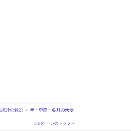
測統計の解説
年・季節・各月の天候
このページのトップへ